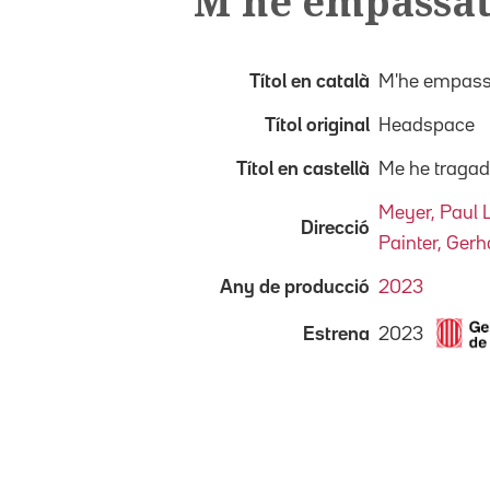
M'he empassat
Títol en català
M'he empassa
Títol original
Headspace
Títol en castellà
Me he tragado
Meyer, Paul 
Direcció
Painter, Gerh
Any de producció
2023
2023
Estrena