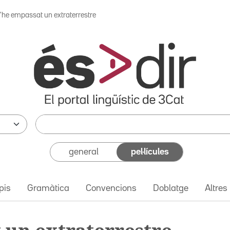
'he empassat un extraterrestre
general
pel·lícules
pis
Gramàtica
Convencions
Doblatge
Altres