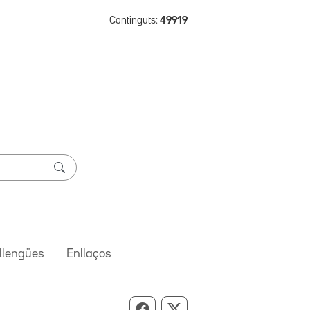
Continguts:
49919
 llengües
Enllaços