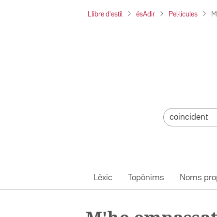
Llibre d'estil
ésAdir
Pel·lícules
M
Lèxic
Topònims
Noms pro