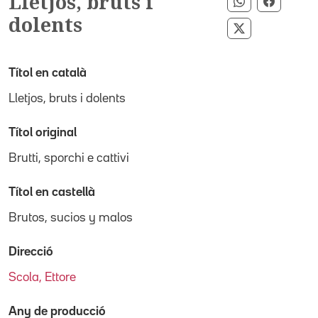
Lletjos, bruts i
Compartir p
Compart
dolents
Compartir pe
Títol en català
Lletjos, bruts i dolents
Títol original
Brutti, sporchi e cattivi
Títol en castellà
Brutos, sucios y malos
Direcció
Scola, Ettore
Any de producció