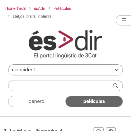
Llibre d'estil
ésAdir
Pel·lícules
Lletjos, bruts i dolents
general
pel·lícules