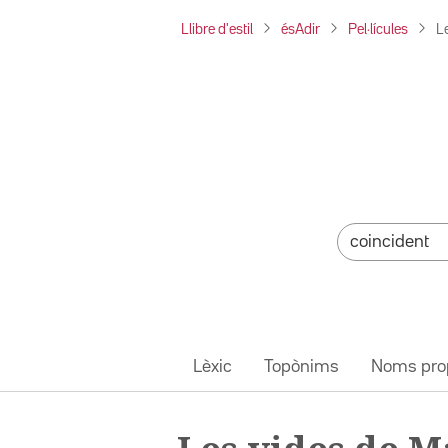
Llibre d'estil
ésAdir
Pel·lícules
L
Lèxic
Topònims
Noms pro