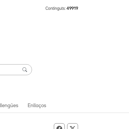
Continguts:
49919
 llengües
Enllaços