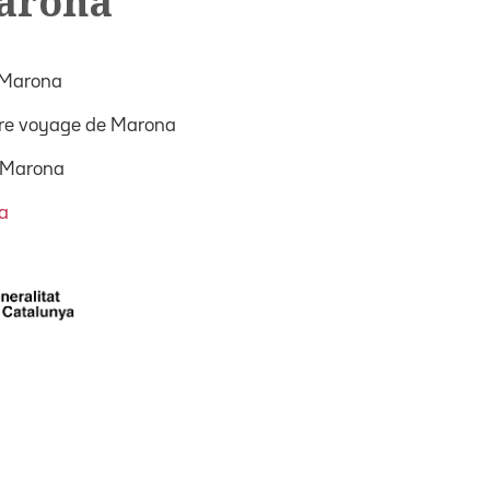
Marona
 Marona
aire voyage de Marona
 Marona
a