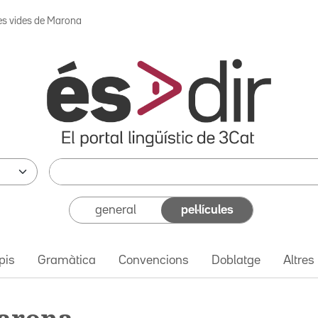
es vides de Marona
general
pel·lícules
pis
Gramàtica
Convencions
Doblatge
Altres