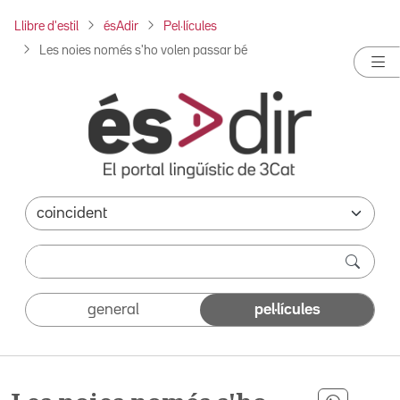
Llibre d'estil
ésAdir
Pel·lícules
Les noies només s'ho volen passar bé
general
pel·lícules