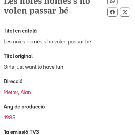
Les noies només s'ho
Compart
volen passar bé
Comparti
Com
Títol en català
Les noies només s'ho volen passar bé
Títol original
Girls just want to have fun
Direcció
Metter, Alan
Any de producció
1985
1a emissió TV3