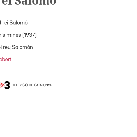
rei Salomó
l rei Salomó
's mines (1937)
l rey Salomón
obert