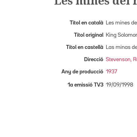
Les mines del 
Títol en català
Les mines de
Títol original
King Solomon
Títol en castellà
Las minas de
Direcció
Stevenson, R
Any de producció
1937
19/09/1998
1a emissió TV3