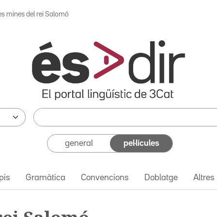
es mines del rei Salomó
general
pel·lícules
pis
Gramàtica
Convencions
Doblatge
Altres