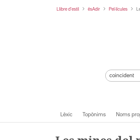
Llibre d'estil
ésAdir
Pel·lícules
L
Lèxic
Topònims
Noms pro