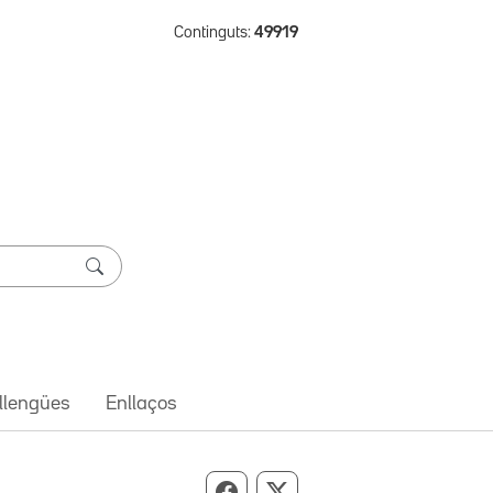
Continguts:
49919
 llengües
Enllaços