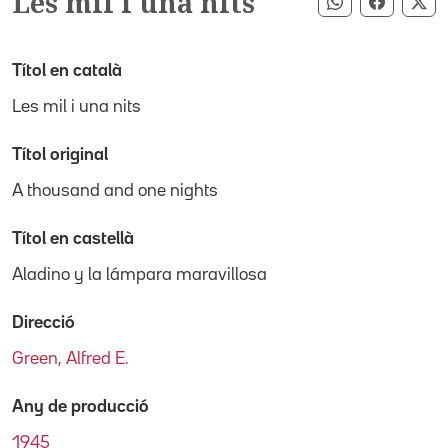
Les mil i una nits
Compartir pe
Compart
Co
Títol en català
Les mil i una nits
Títol original
A thousand and one nights
Títol en castellà
Aladino y la lámpara maravillosa
Direcció
Green, Alfred E.
Any de producció
1945