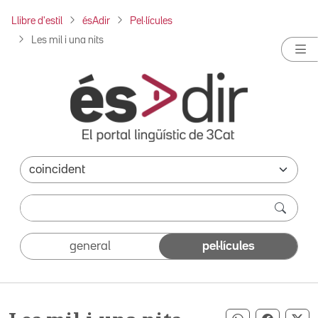
Llibre d'estil
ésAdir
Pel·lícules
Les mil i una nits
general
pel·lícules