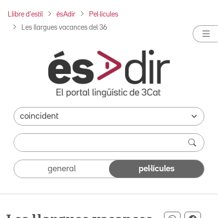
Llibre d'estil
ésAdir
Pel·lícules
Les llargues vacances del 36
general
pel·lícules