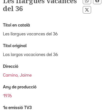
Les llargues vacances
Compartir
Compa
del 36
Compartir 
Títol en català
Les llargues vacances del 36
Títol original
Las largas vacaciones del 36
Direcció
Camino, Jaime
Any de producció
1976
1a emissió TV3