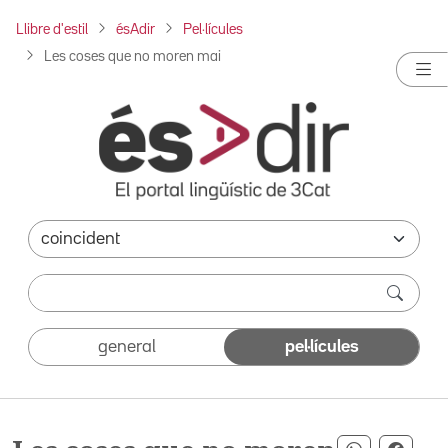
Llibre d'estil
ésAdir
Pel·lícules
Les coses que no moren mai
general
pel·lícules