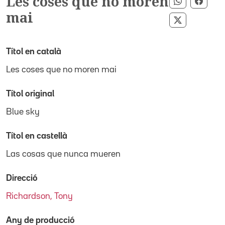
Les coses que no moren
Compartir 
Compa
mai
Compartir 
Títol en català
Les coses que no moren mai
Títol original
Blue sky
Títol en castellà
Las cosas que nunca mueren
Direcció
Richardson, Tony
Any de producció