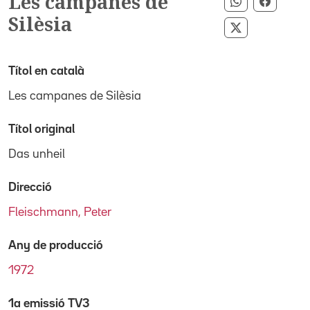
Les campanes de
Compartir p
Compar
Silèsia
Compartir pe
Títol en català
Les campanes de Silèsia
Títol original
Das unheil
Direcció
Fleischmann, Peter
Any de producció
1972
1a emissió TV3