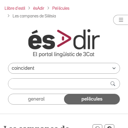
Llibre d'estil
ésAdir
Pel·lícules
Les campanes de Silèsia
general
pel·lícules