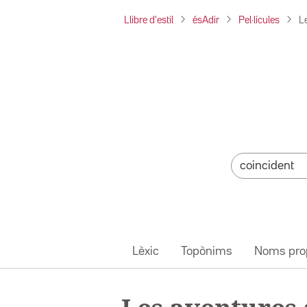
Llibre d'estil
ésAdir
Pel·lícules
Le
Lèxic
Topònims
Noms pro