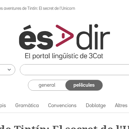
s aventures de Tintín: El secret de l'Unicorn
general
pel·lícules
pis
Gramàtica
Convencions
Doblatge
Altres