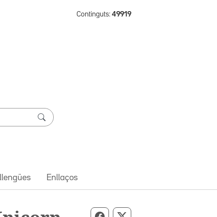
Continguts:
49919
 llengües
Enllaços