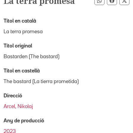
La terra promesa
Compartir pe
Compart
Co
Títol en català
La terra promesa
Títol original
Bastarden (The bastard)
Títol en castellà
The bastard (La tierra prometida)
Direcció
Arcel, Nikolaj
Any de producció
2023