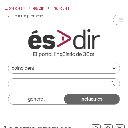
Llibre d'estil
ésAdir
Pel·lícules
La terra promesa
general
pel·lícules