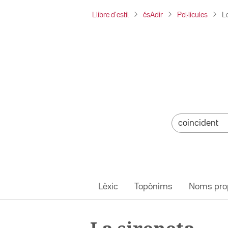
Llibre d'estil
ésAdir
Pel·lícules
L
Lèxic
Topònims
Noms pro