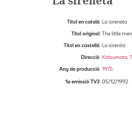
La sireneta
Títol en català
La sireneta
Títol original
The little me
Títol en castellà
La sirenita
Direcció
Katsumata, 
Any de producció
1975
05/12/1992
1a emissió TV3