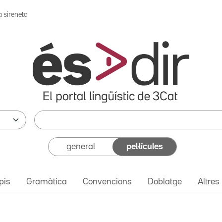
a sireneta
general
pel·lícules
pis
Gramàtica
Convencions
Doblatge
Altres