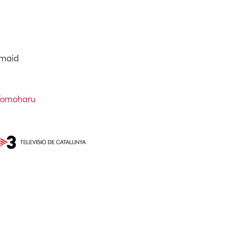
rmaid
Tomoharu