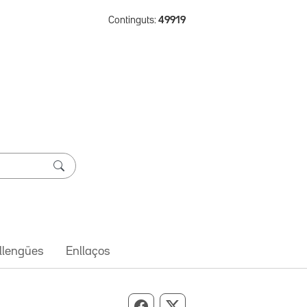
Continguts:
49919
 llengües
Enllaços