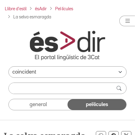
Llibre d'estil
ésAdir
Pel·lícules
La selva esmaragda
general
pel·lícules