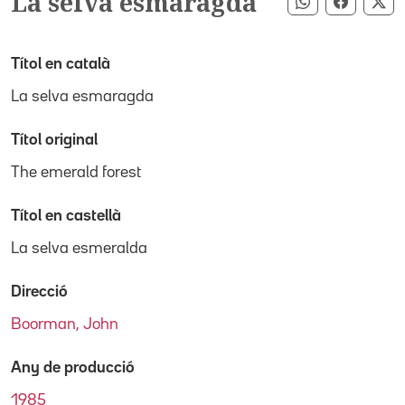
La selva esmaragda
Compartir pe
Compart
Co
Títol en català
La selva esmaragda
Títol original
The emerald forest
Títol en castellà
La selva esmeralda
Direcció
Boorman, John
Any de producció
1985