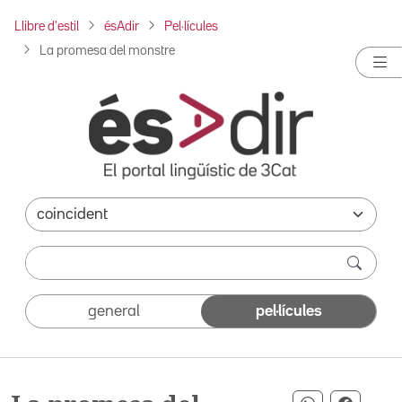
Llibre d'estil
ésAdir
Pel·lícules
La promesa del monstre
general
pel·lícules