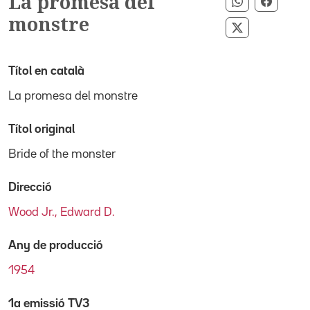
La promesa del
Compartir p
Compar
monstre
Compartir pe
Títol en català
La promesa del monstre
Títol original
Bride of the monster
Direcció
Wood Jr., Edward D.
Any de producció
1954
1a emissió TV3