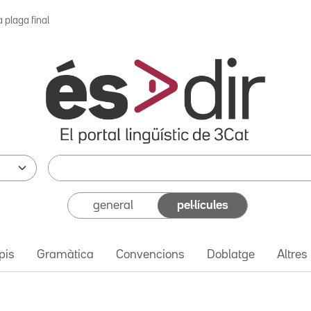
 plaga final
general
pel·lícules
pis
Gramàtica
Convencions
Doblatge
Altres