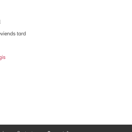
l
reviends tard
gis