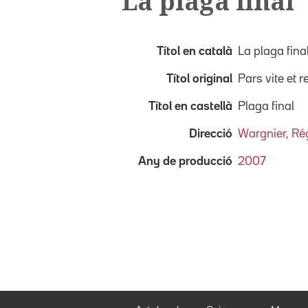
La plaga final
Títol en català
La plaga fina
Títol original
Pars vite et 
Títol en castellà
Plaga final
Direcció
Wargnier, Ré
Any de producció
2007