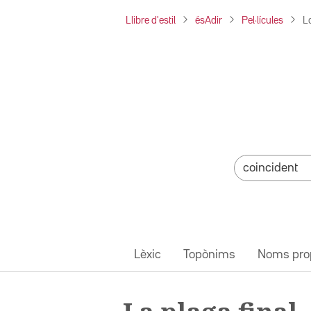
Llibre d'estil
ésAdir
Pel·lícules
La
Lèxic
Topònims
Noms pro