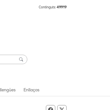
Continguts:
49919
 llengües
Enllaços