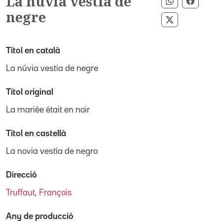
La núvia vestia de
Compartir p
Compar
negre
Compartir p
Títol en català
La núvia vestia de negre
Títol original
La mariée était en noir
Títol en castellà
La novia vestía de negro
Direcció
Truffaut, François
Any de producció