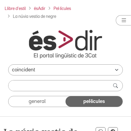
Llibre d'estil
ésAdir
Pel·lícules
La núvia vestia de negre
general
pel·lícules