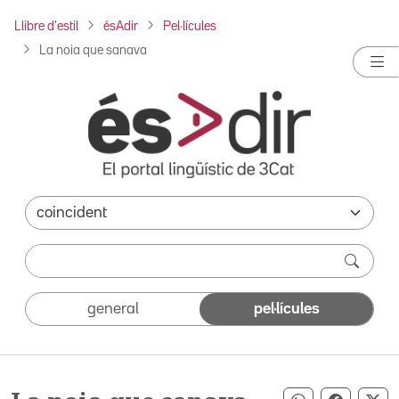
Llibre d'estil
ésAdir
Pel·lícules
La noia que sanava
general
pel·lícules