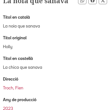
La noia que sanava
Compartir pe
Compart
Co
Títol en català
La noia que sanava
Títol original
Holly
Títol en castellà
La chica que sanava
Direcció
Troch, Fien
Any de producció
2023