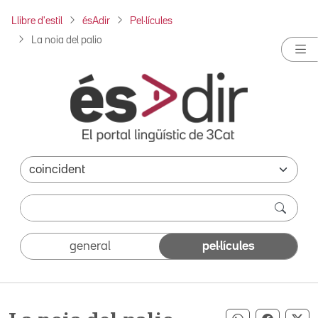
Llibre d'estil
ésAdir
Pel·lícules
La noia del palio
general
pel·lícules