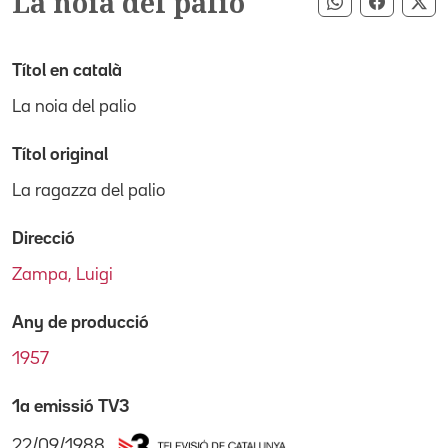
La noia del palio
Compartir pe
Compart
Co
Títol en català
La noia del palio
Títol original
La ragazza del palio
Direcció
Zampa, Luigi
Any de producció
1957
1a emissió TV3
22/09/1988