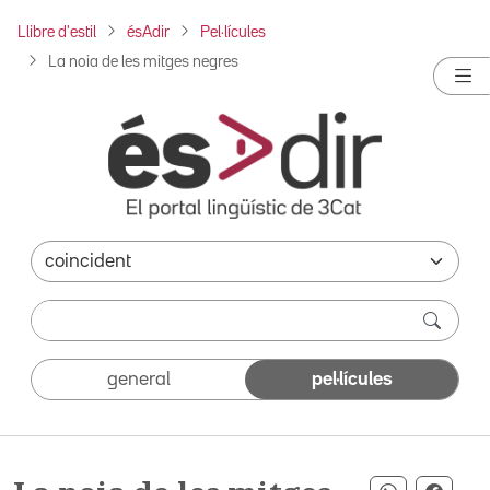
Llibre d'estil
ésAdir
Pel·lícules
La noia de les mitges negres
general
pel·lícules