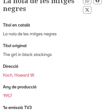
La noia de les mitges
Compartir
Compa
negres
Compartir 
Títol en català
La noia de les mitges negres
Títol original
The girl in black stockings
Direcció
Koch, Howard W.
Any de producció
1957
1a emissió TV3