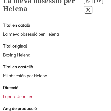
La meva obsessió per
Compartir
Compa
Helena
Compartir 
Títol en català
La meva obsessió per Helena
Títol original
Boxing Helena
Títol en castellà
Mi obsesión por Helena
Direcció
Lynch, Jennifer
Any de producció