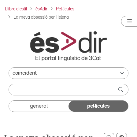
Llibre d'estil
ésAdir
Pel·lícules
La meva obsessió per Helena
general
pel·lícules