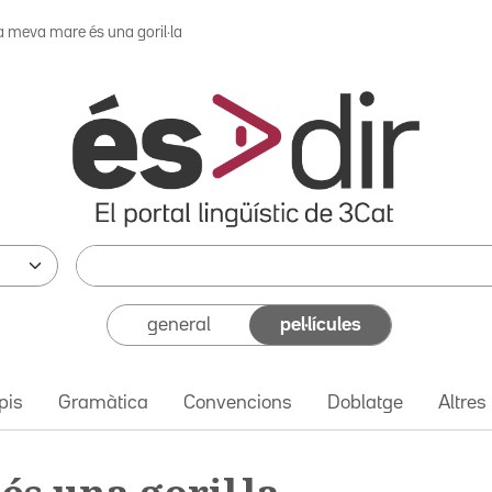
a meva mare és una goril·la
general
pel·lícules
pis
Gramàtica
Convencions
Doblatge
Altres