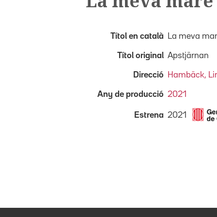
La meva mare é
Títol en català
La meva mare
Títol original
Apstjärnan
Direcció
Hambäck, Li
Any de producció
2021
2021
Estrena