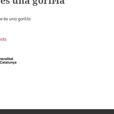
s una goril·la
 és una goril·la
nda