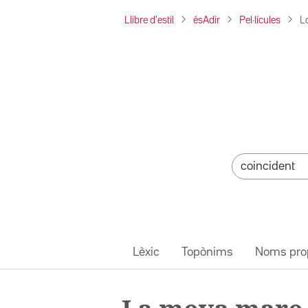
Llibre d'estil
ésAdir
Pel·lícules
L
Lèxic
Topònims
Noms pro