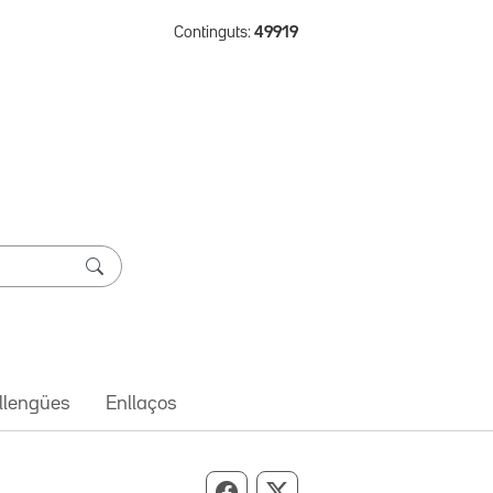
Continguts:
49919
 llengües
Enllaços