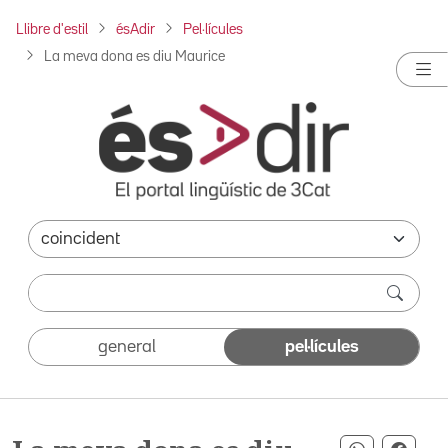
Llibre d'estil
ésAdir
Pel·lícules
La meva dona es diu Maurice
general
pel·lícules