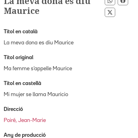
La meva dona es diu
Compartir
Comp
Maurice
Compartir 
Títol en català
La meva dona es diu Maurice
Títol original
Ma femme s'appelle Maurice
Títol en castellà
Mi mujer se llama Mauricio
Direcció
Poiré, Jean-Marie
Any de producció