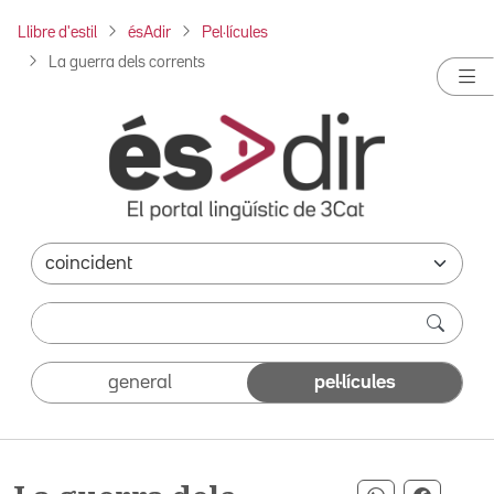
Llibre d'estil
ésAdir
Pel·lícules
La guerra dels corrents
general
pel·lícules