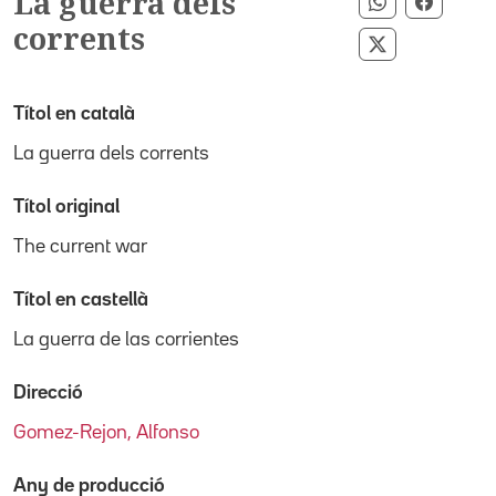
La guerra dels
Compartir p
Compar
corrents
Compartir pe
Títol en català
La guerra dels corrents
Títol original
The current war
Títol en castellà
La guerra de las corrientes
Direcció
Gomez-Rejon, Alfonso
Any de producció