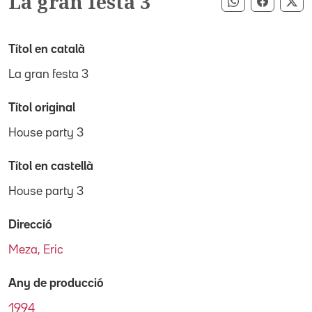
La gran festa 3
Compartir pe
Compart
Co
Títol en català
La gran festa 3
Títol original
House party 3
Títol en castellà
House party 3
Direcció
Meza, Eric
Any de producció
1994