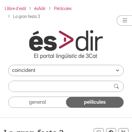
Llibre d'estil
ésAdir
Pel·lícules
La gran festa 3
general
pel·lícules