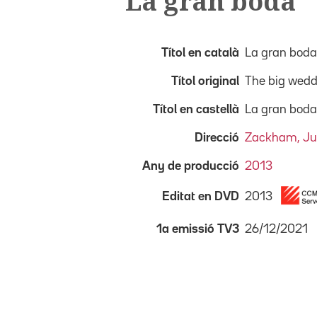
La gran boda
Títol en català
La gran boda
Títol original
The big wedd
Títol en castellà
La gran boda
Direcció
Zackham, Ju
Any de producció
2013
2013
Editat en DVD
26/12/2021
1a emissió TV3