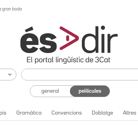
a gran boda
general
pel·lícules
pis
Gramàtica
Convencions
Doblatge
Altres