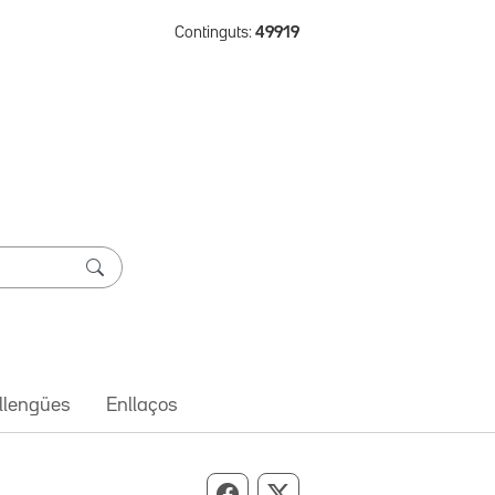
Continguts:
49919
 llengües
Enllaços