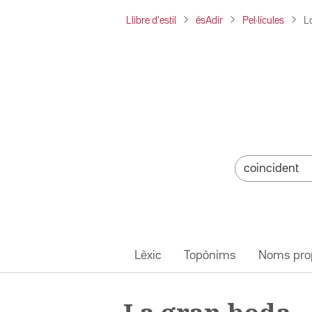
Llibre d'estil
ésAdir
Pel·lícules
L
Lèxic
Topònims
Noms pro