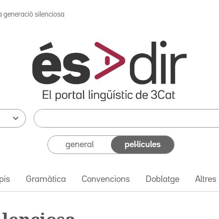
a generació silenciosa
general
pel·lícules
pis
Gramàtica
Convencions
Doblatge
Altres