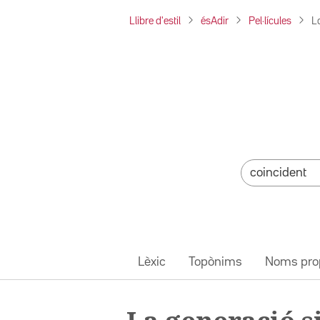
Llibre d'estil
ésAdir
Pel·lícules
L
Lèxic
Topònims
Noms pro