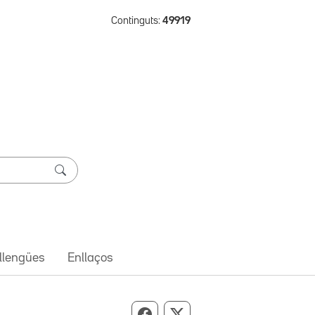
Continguts:
49919
 llengües
Enllaços