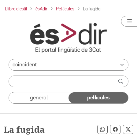
Llibre d'estil
ésAdir
Pel·lícules
La fugida
general
pel·lícules
La fugida
Compartir pe
Compart
Co