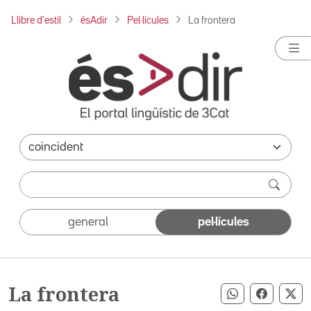
Llibre d'estil
ésAdir
Pel·lícules
La frontera
general
pel·lícules
La frontera
Compartir pe
Compart
Co