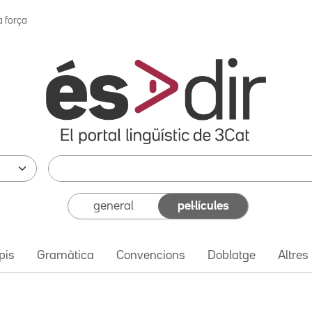
a força
general
pel·lícules
pis
Gramàtica
Convencions
Doblatge
Altres