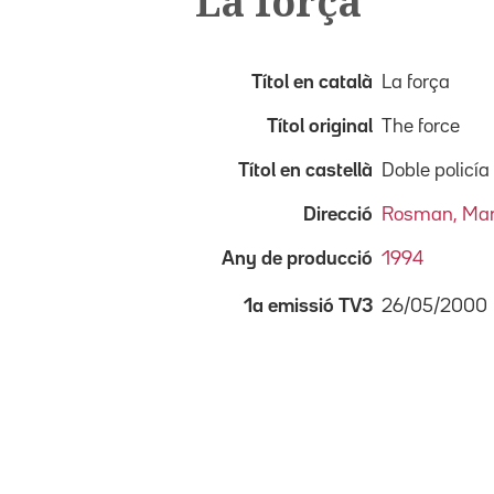
La força
Títol en català
La força
Títol original
The force
Títol en castellà
Doble policía
Direcció
Rosman, Ma
Any de producció
1994
26/05/2000
1a emissió TV3