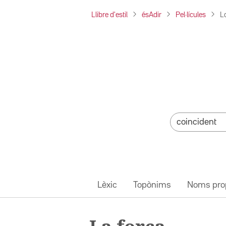
Llibre d'estil
ésAdir
Pel·lícules
L
Lèxic
Topònims
Noms pro