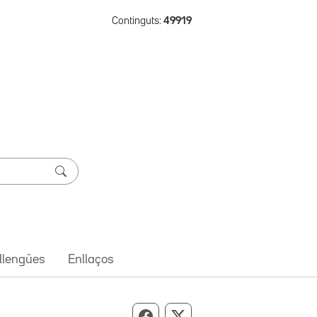
Continguts:
49919
 llengües
Enllaços