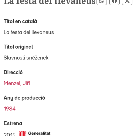
La festa del llevaneus
Compartir pe
Compart
Co
Títol en català
La festa del llevaneus
Títol original
Slavnosti sněženek
Direcció
Menzel, Jiří
Any de producció
1984
Estrena
2015