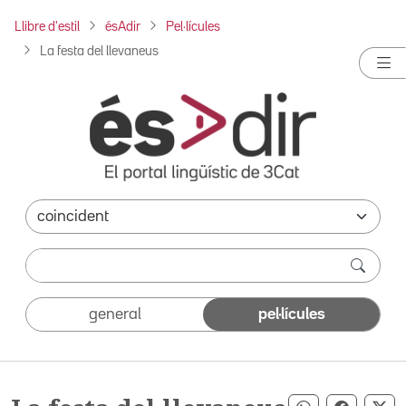
Llibre d'estil
ésAdir
Pel·lícules
La festa del llevaneus
general
pel·lícules