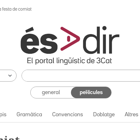
a festa de comiat
general
pel·lícules
pis
Gramàtica
Convencions
Doblatge
Altres