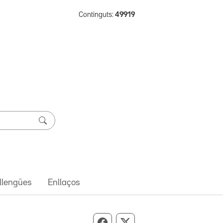
Continguts:
49919
 llengües
Enllaços