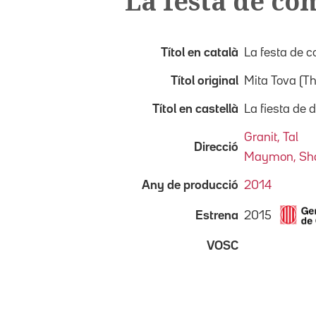
La festa de co
Títol en català
La festa de c
Títol original
Mita Tova (Th
Títol en castellà
La fiesta de
Granit, Tal
Direcció
Maymon, Sh
Any de producció
2014
2015
Estrena
VOSC