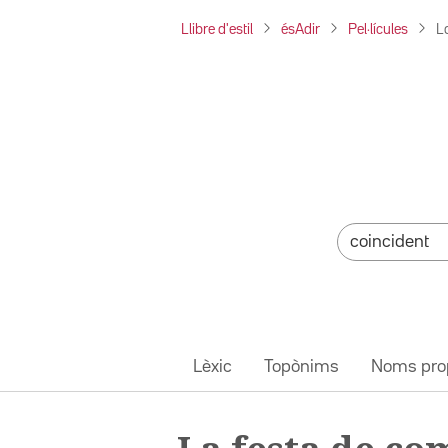
Llibre d'estil
ésAdir
Pel·lícules
L
Lèxic
Topònims
Noms pro