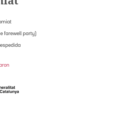
miat
omiat
e farewell party)
 despedida
aron