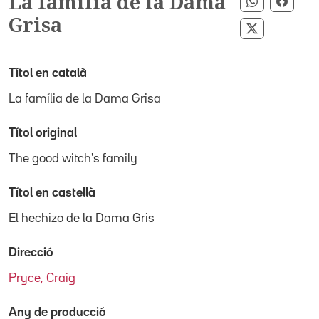
La família de la Dama
Compartir 
Compa
Grisa
Compartir 
Títol en català
La família de la Dama Grisa
Títol original
The good witch's family
Títol en castellà
El hechizo de la Dama Gris
Direcció
Pryce, Craig
Any de producció