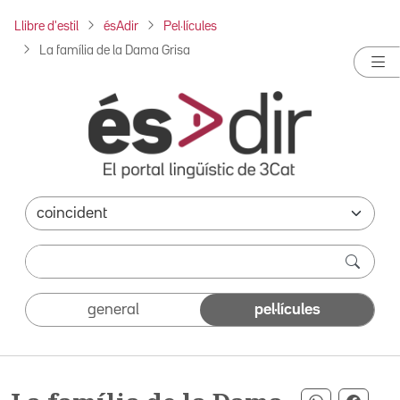
Llibre d'estil
ésAdir
Pel·lícules
La família de la Dama Grisa
general
pel·lícules