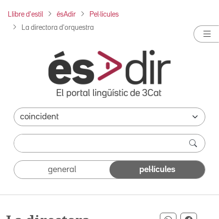
Llibre d'estil
ésAdir
Pel·lícules
La directora d'orquestra
general
pel·lícules