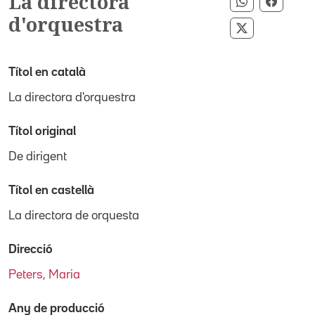
La directora
Compartir p
Compar
d'orquestra
Compartir p
Títol en català
La directora d'orquestra
Títol original
De dirigent
Títol en castellà
La directora de orquesta
Direcció
Peters, Maria
Any de producció