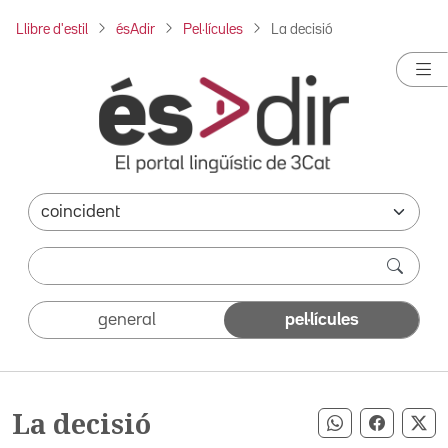
Llibre d'estil
ésAdir
Pel·lícules
La decisió
general
pel·lícules
La decisió
Compartir pe
Compart
Co