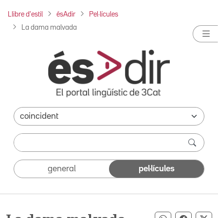
Llibre d'estil
ésAdir
Pel·lícules
La dama malvada
general
pel·lícules