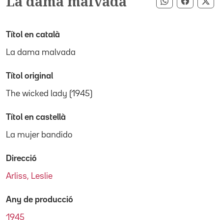
La dama malvada
Compartir pe
Compart
Co
Títol en català
La dama malvada
Títol original
The wicked lady (1945)
Títol en castellà
La mujer bandido
Direcció
Arliss, Leslie
Any de producció
1945