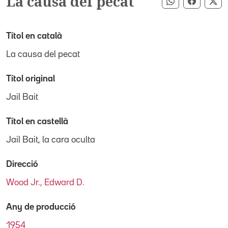
La causa del pecat
Compartir pe
Compart
Co
Títol en català
La causa del pecat
Títol original
Jail Bait
Títol en castellà
Jail Bait, la cara oculta
Direcció
Wood Jr., Edward D.
Any de producció
1954