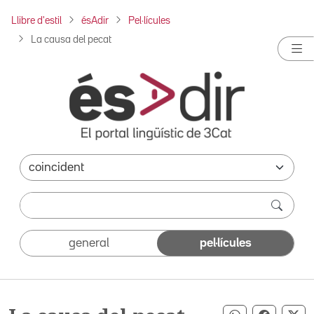
Llibre d'estil
ésAdir
Pel·lícules
La causa del pecat
general
pel·lícules