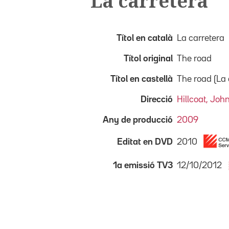
La carretera
Títol en català
La carretera
Títol original
The road
Títol en castellà
The road (La 
Direcció
Hillcoat, Joh
Any de producció
2009
2010
Editat en DVD
12/10/2012
1a emissió TV3