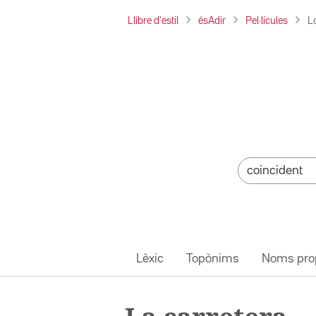
Llibre d'estil
ésAdir
Pel·lícules
L
Lèxic
Topònims
Noms pro