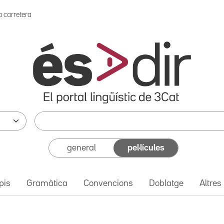
a carretera
general
pel·lícules
pis
Gramàtica
Convencions
Doblatge
Altres