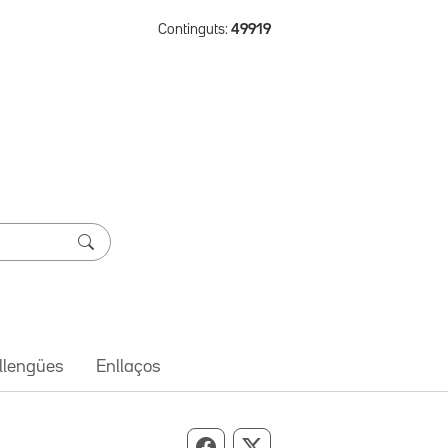
Continguts:
49919
 llengües
Enllaços