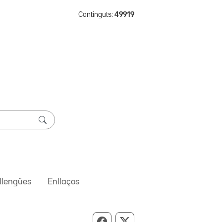
Continguts:
49919
 llengües
Enllaços