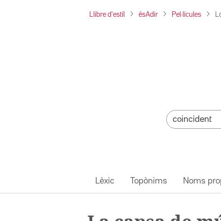
Llibre d'estil
ésAdir
Pel·lícules
L
Lèxic
Topònims
Noms pro