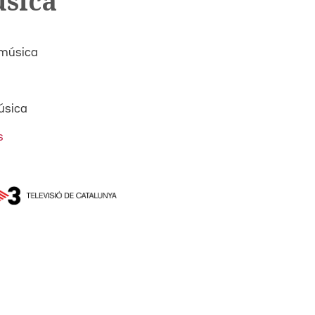
úsica
 música
úsica
s