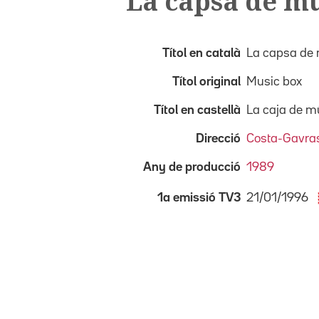
La capsa de m
Títol en català
La capsa de
Títol original
Music box
Títol en castellà
La caja de m
Direcció
Costa-Gavra
Any de producció
1989
21/01/1996
1a emissió TV3