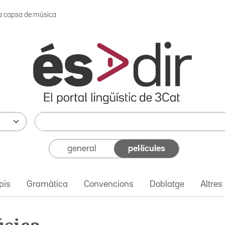
a capsa de música
general
pel·lícules
pis
Gramàtica
Convencions
Doblatge
Altres