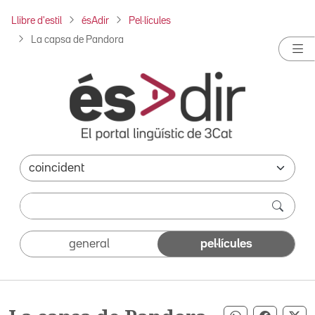
Llibre d'estil
ésAdir
Pel·lícules
La capsa de Pandora
general
pel·lícules