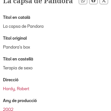
La capsa de Pandora
Compartir pe
Compart
Co
Títol en català
La capsa de Pandora
Títol original
Pandora's box
Títol en castellà
Terapia de sexo
Direcció
Hardy, Robert
Any de producció
2002