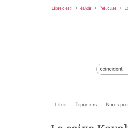
Llibre d'estil
ésAdir
Pel·lícules
L
Lèxic
Topònims
Noms pro