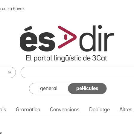
a caixa Kovak
general
pel·lícules
pis
Gramàtica
Convencions
Doblatge
Altres