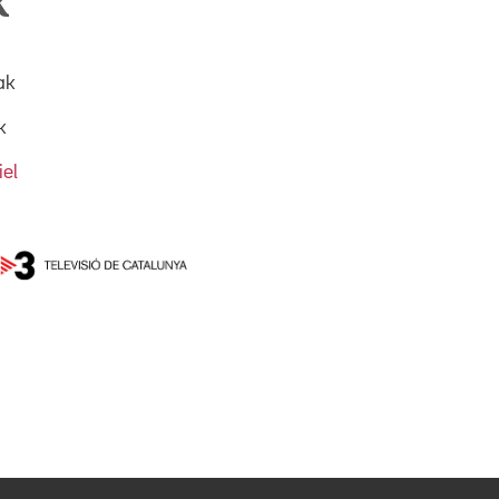
k
ak
k
el