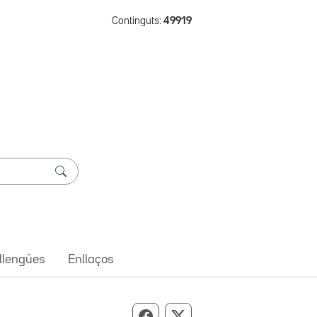
Continguts:
49919
 llengües
Enllaços