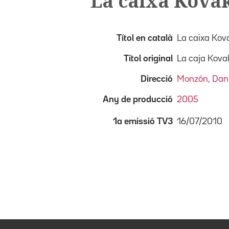
La caixa Kova
Títol en català
La caixa Kov
Títol original
La caja Kova
Direcció
Monzón, Dani
Any de producció
2005
16/07/2010
1a emissió TV3