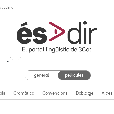
a cadena
general
pel·lícules
pis
Gramàtica
Convencions
Doblatge
Altres