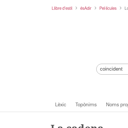
Llibre d'estil
ésAdir
Pel·lícules
L
Lèxic
Topònims
Noms pro