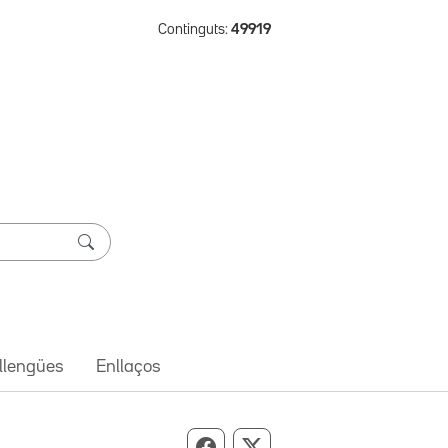
Continguts:
49919
 llengües
Enllaços