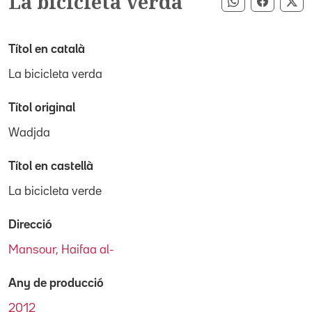
La bicicleta verda
Compartir pe
Compart
Co
Títol en català
La bicicleta verda
Títol original
Wadjda
Títol en castellà
La bicicleta verde
Direcció
Mansour, Haifaa al-
Any de producció
2012