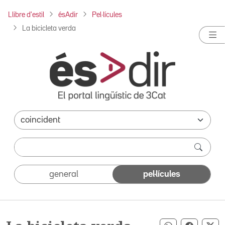
Llibre d'estil
ésAdir
Pel·lícules
La bicicleta verda
general
pel·lícules