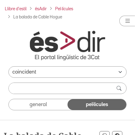
Llibre d'estil
ésAdir
Pel·lícules
La balada de Cable Hogue
general
pel·lícules