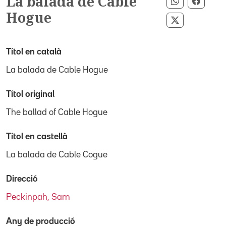
La balada de Cable
Compartir 
Compar
Hogue
Compartir p
Títol en català
La balada de Cable Hogue
Títol original
The ballad of Cable Hogue
Títol en castellà
La balada de Cable Cogue
Direcció
Peckinpah, Sam
Any de producció