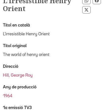
L'irresistible Henry
Compartir 
Compa
Orient
Compartir p
Títol en català
L'irresistible Henry Orient
Títol original
The world of henry orient
Direcció
Hill, George Roy
Any de producció
1964
1a emissió TV3