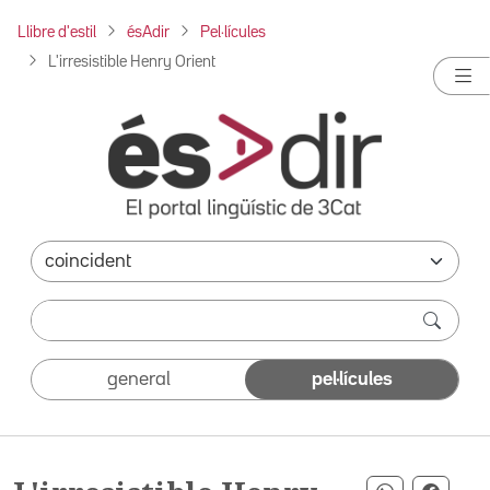
Llibre d'estil
ésAdir
Pel·lícules
L'irresistible Henry Orient
general
pel·lícules