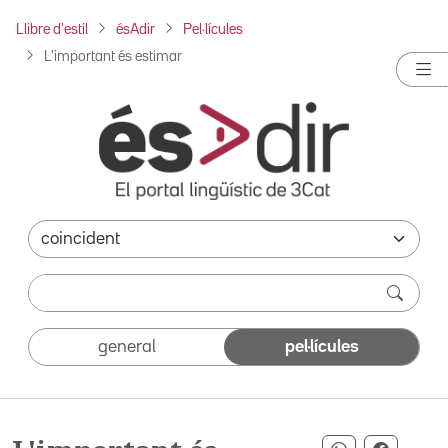
Llibre d'estil
ésAdir
Pel·lícules
L'important és estimar
general
pel·lícules