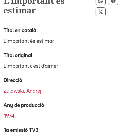
L'important és
Compartir p
Compart
estimar
Compartir pe
Títol en català
L'important és estimar
Títol original
L'important c'est d'aimer
Direcció
Zulawski, Andrej
Any de producció
1974
1a emissió TV3