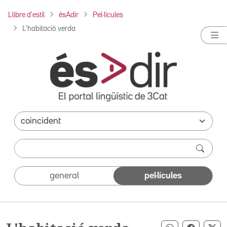
Llibre d'estil
ésAdir
Pel·lícules
L'habitació verda
general
pel·lícules