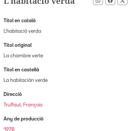
L'habitació verda
Compartir pe
Compart
Co
Títol en català
L'habitació verda
Títol original
La chambre verte
Títol en castellà
La habitación verde
Direcció
Truffaut, François
Any de producció
1978