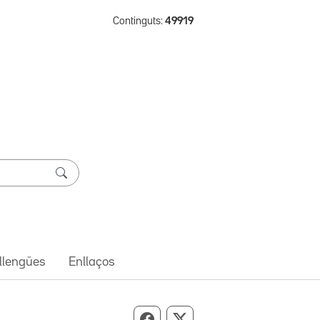
Continguts:
49919
 llengües
Enllaços