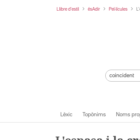
Llibre d'estil
ésAdir
Pel·lícules
L'
Lèxic
Topònims
Noms pro