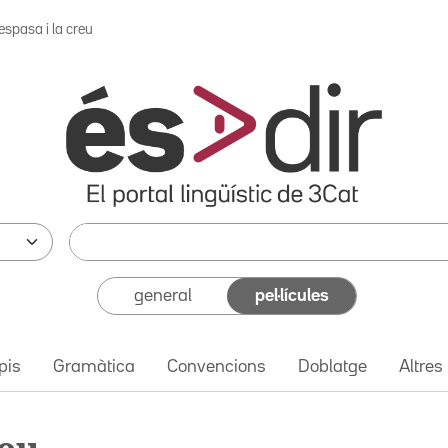
espasa i la creu
general
pel·lícules
pis
Gramàtica
Convencions
Doblatge
Altres