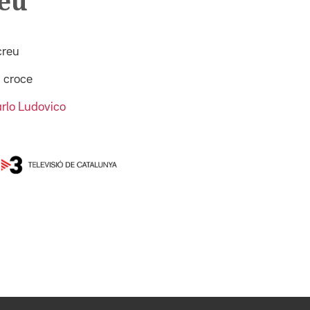
reu
creu
 croce
arlo Ludovico