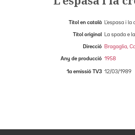
L'espasa i la c
Títol en català
L'espasa i la 
Títol original
La spada e la
Direcció
Bragaglia, C
Any de producció
1958
12/03/1989
1a emissió TV3