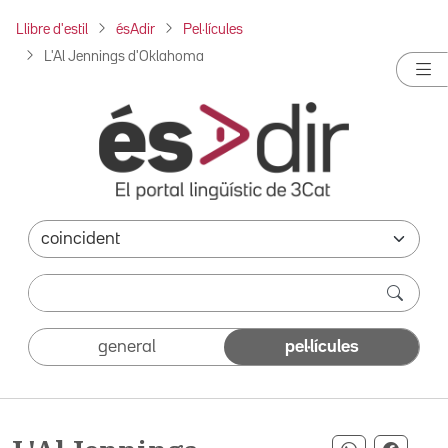
Llibre d'estil
ésAdir
Pel·lícules
L'Al Jennings d'Oklahoma
general
pel·lícules