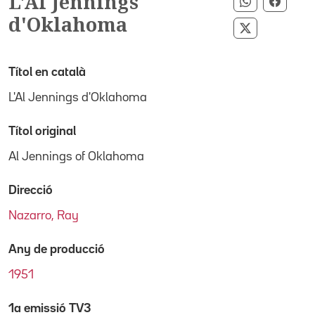
L'Al Jennings
Compartir 
Compa
d'Oklahoma
Compartir p
Títol en català
L'Al Jennings d'Oklahoma
Títol original
Al Jennings of Oklahoma
Direcció
Nazarro, Ray
Any de producció
1951
1a emissió TV3