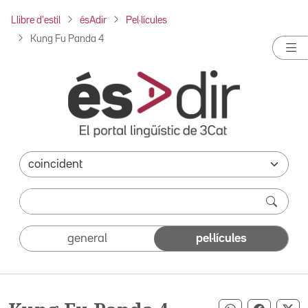
Llibre d'estil
ésAdir
Pel·lícules
Kung Fu Panda 4
general
pel·lícules