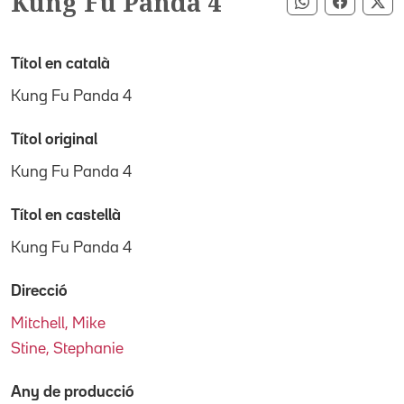
Kung Fu Panda 4
Compartir pe
Compart
Co
Títol en català
Kung Fu Panda 4
Títol original
Kung Fu Panda 4
Títol en castellà
Kung Fu Panda 4
Direcció
Mitchell, Mike
Stine, Stephanie
Any de producció