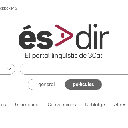
ickboxer 5
general
pel·lícules
pis
Gramàtica
Convencions
Doblatge
Altres