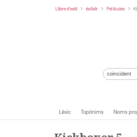
Llibre d'estil
ésAdir
Pel·lícules
K
Lèxic
Topònims
Noms pro