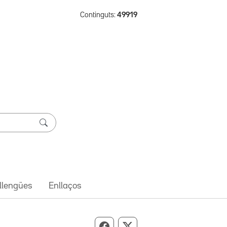
Continguts:
49919
 llengües
Enllaços