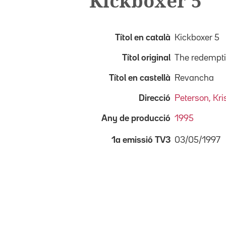
Kickboxer 5
Títol en català
Kickboxer 5
Títol original
The redempt
Títol en castellà
Revancha
Direcció
Peterson, Kri
Any de producció
1995
03/05/1997
1a emissió TV3