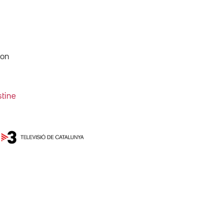
ion
stine